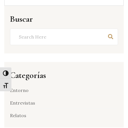
Buscar
Buscar
Categorías
Alternar alto contraste
Alternar tamaño de letra
Entorno
Entrevistas
Relatos