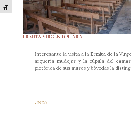
Alternar tamaño de letra
ERMITA VIRGEN DEL ARA
Interesante la visita a la
Ermita de la Virg
arquería mudéjar y la cúpula del camarí
pictórica de sus muros y bóvedas la disting
+INFO