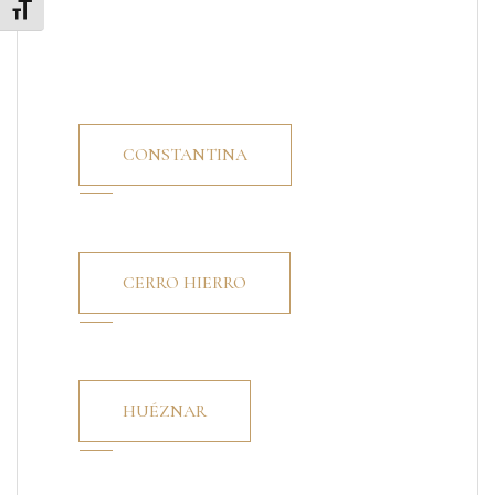
Alternar tamaño de letra
CONSTANTINA
CERRO HIERRO
HUÉZNAR