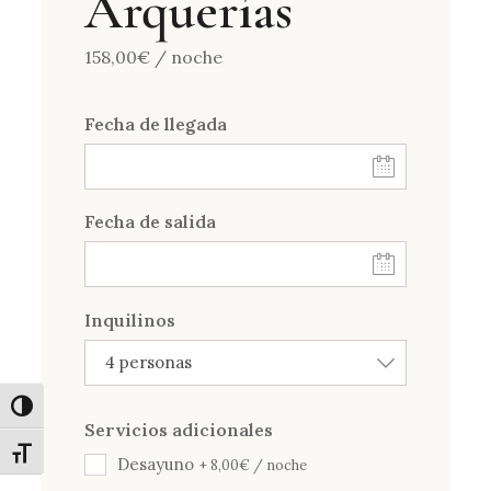
Arquerías
158,00
€
/ noche
Fecha de llegada
Fecha de salida
Inquilinos
4 personas
Alternar alto contraste
Servicios adicionales
Alternar tamaño de letra
Desayuno
+
8,00
€
/ noche