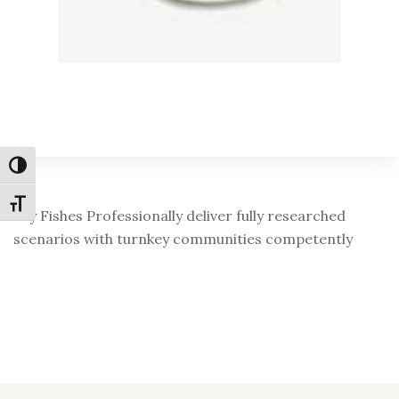
Alternar alto contraste
Alternar tamaño de letra
Fry Fishes Professionally deliver fully researched
scenarios with turnkey communities competently